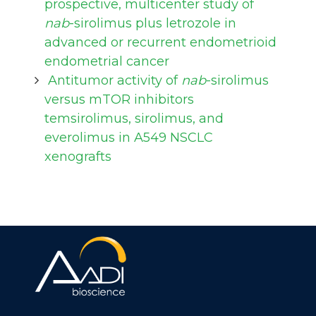
prospective, multicenter study of
nab
-sirolimus plus letrozole in
advanced or recurrent endometrioid
endometrial cancer
Antitumor activity of
nab
-sirolimus
versus mTOR inhibitors
temsirolimus, sirolimus, and
everolimus in A549 NSCLC
xenografts