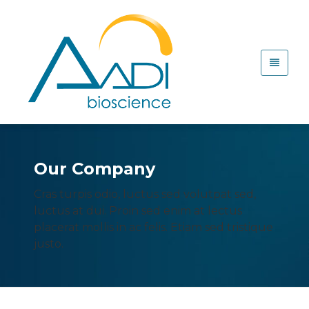
Our Company
Cras turpis odio, luctus sed volutpat sed,
luctus at dui. Proin sed enim at lectus
placerat mollis in ac felis. Etiam sed tristique
justo.